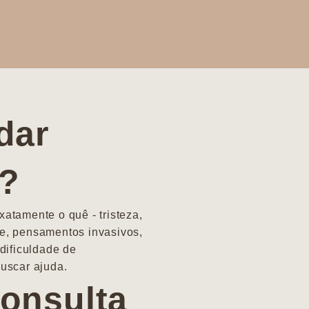
dar
a?
atamente o quê - tristeza,
e, pensamentos invasivos,
dificuldade de
uscar ajuda.
onsulta