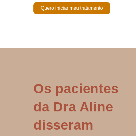
Quero iniciar meu tratamento
Os pacientes
da Dra Aline
disseram