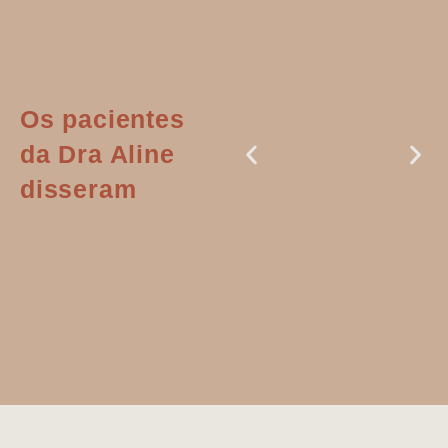
Os pacientes
da Dra Aline
disseram
Dr. Aline
literalmente
salvou a minha