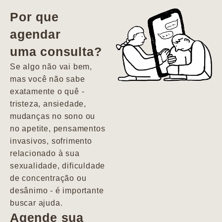
vida. Ela me
Por que
encontrou num
agendar
estado misto de
uma consulta?
depressão e
agitação com
Se algo não vai bem,
pensamentos
mas você não sabe
suicidas. Hoje
exatamente o quê -
vivo minha vida
tristeza, ansiedade,
com força, vontade
mudanças no sono ou
e alegria. Uma
no apetite, pensamentos
psiquiatra que se
invasivos, sofrimento
importa de
relacionado à sua
verdade com seus
sexualidade, dificuldade
pacientes de
de concentração ou
forma
desânimo - é importante
profundamente
buscar ajuda.
humana.
Agende sua