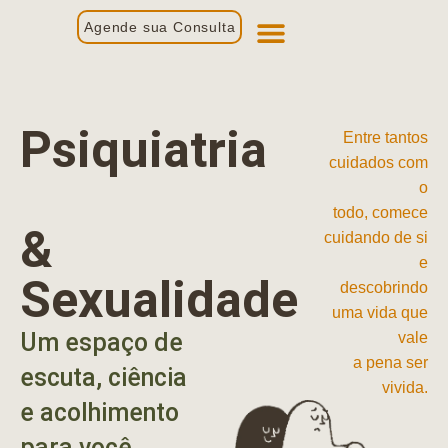
Agende sua Consulta
Primeira Consulta
Profissionais de Saúde
Psiquiatria
Entre tantos
cuidados com
o
todo, comece
&
cuidando de si
e
Sexualidade
descobrindo
uma vida que
Um espaço de
vale
a pena ser
escuta, ciência
vivida.
e acolhimento
para você.