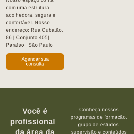
Nosso espaço conta
com uma estrutura
acolhedora, segura e
confortável. Nosso
endereço: Rua Cubatão,
86 | Conjunto 405|
Paraíso | São Paulo
Agendar sua
consulta
Você é
Conheça nossos
programas de formação,
profissional
grupo de estudos,
da área da
supervisão e conteúdos