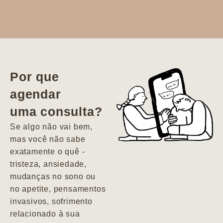
Dr. Aline
literalmente
salvou a minha
vida. Ela me
Por que
encontrou num
agendar
estado misto de
uma consulta?
depressão e
agitação com
Se algo não vai bem,
pensamentos
mas você não sabe
suicidas. Hoje
exatamente o quê -
vivo minha vida
tristeza, ansiedade,
com força, vontade
mudanças no sono ou
e alegria. Uma
no apetite, pensamentos
psiquiatra que se
invasivos, sofrimento
importa de
relacionado à sua
verdade com seus