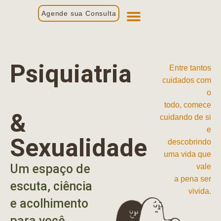
Agende sua Consulta
Primeira Consulta
Profissionais de Saúde
Psiquiatria
Entre tantos
cuidados com
o
todo, comece
&
cuidando de si
e
Sexualidade
descobrindo
uma vida que
Um espaço de
vale
a pena ser
escuta, ciência
vivida.
e acolhimento
para você.