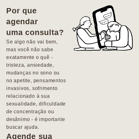
vida. Ela me
Por que
encontrou num
agendar
estado misto de
uma consulta?
depressão e
agitação com
Se algo não vai bem,
pensamentos
mas você não sabe
suicidas. Hoje
exatamente o quê -
vivo minha vida
tristeza, ansiedade,
com força, vontade
mudanças no sono ou
e alegria. Uma
no apetite, pensamentos
psiquiatra que se
invasivos, sofrimento
importa de
relacionado à sua
verdade com seus
sexualidade, dificuldade
pacientes de
de concentração ou
forma
desânimo - é importante
profundamente
buscar ajuda.
humana.
Agende sua