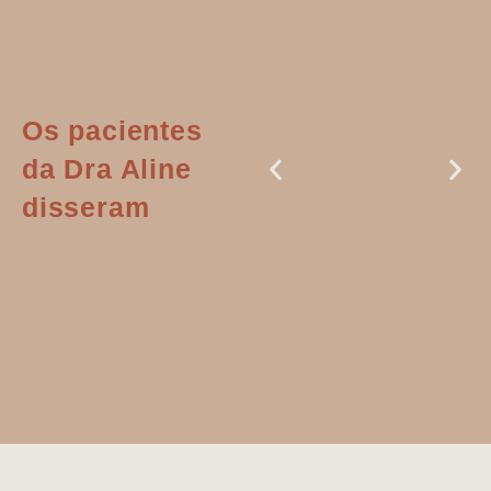
Os pacientes
da Dra Aline
disseram
Dr. Aline
literalmente
salvou a minha