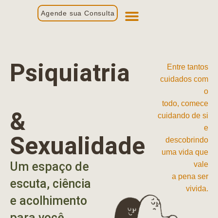
Agende sua Consulta
Primeira Consulta
Profissionais de Saúde
Psiquiatria
Entre tantos
cuidados com
o
todo, comece
&
cuidando de si
e
Sexualidade
descobrindo
uma vida que
Um espaço de
vale
a pena ser
escuta, ciência
vivida.
e acolhimento
para você.