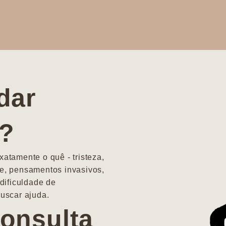
dar
a?
atamente o quê - tristeza,
e, pensamentos invasivos,
dificuldade de
uscar ajuda.
onsulta