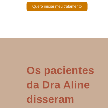
Quero iniciar meu tratamento
Os pacientes
da Dra Aline
disseram