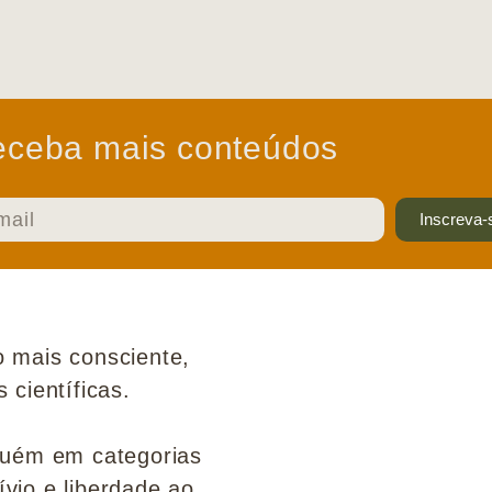
ceba mais conteúdos
Inscreva-
 mais consciente,
científicas.
guém em categorias
ívio e liberdade ao