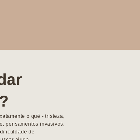
dar
a?
atamente o quê - tristeza,
e, pensamentos invasivos,
dificuldade de
uscar ajuda.