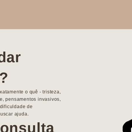
dar
a?
atamente o quê - tristeza,
e, pensamentos invasivos,
dificuldade de
uscar ajuda.
onsulta