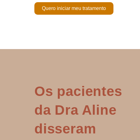
Quero iniciar meu tratamento
Os pacientes
da Dra Aline
disseram