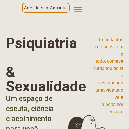
Agende sua Consulta
Primeira Consulta
Profissionais de Saúde
Psiquiatria
Entre tantos
cuidados com
o
todo, comece
&
cuidando de si
e
Sexualidade
descobrindo
uma vida que
Um espaço de
vale
a pena ser
escuta, ciência
vivida.
e acolhimento
para você.