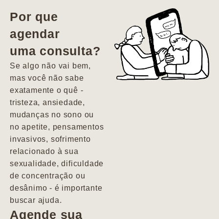
vida. Ela me
Por que
encontrou num
agendar
estado misto de
uma consulta?
depressão e
agitação com
Se algo não vai bem,
pensamentos
mas você não sabe
suicidas. Hoje
exatamente o quê -
vivo minha vida
tristeza, ansiedade,
com força, vontade
mudanças no sono ou
e alegria. Uma
no apetite, pensamentos
psiquiatra que se
invasivos, sofrimento
importa de
relacionado à sua
verdade com seus
sexualidade, dificuldade
pacientes de
de concentração ou
forma
desânimo - é importante
profundamente
buscar ajuda.
humana.
Agende sua