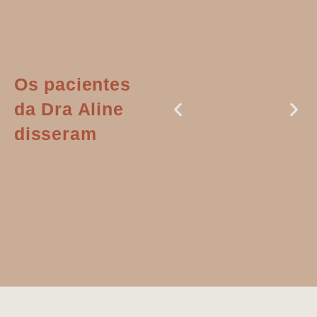
Os pacientes
da Dra Aline
disseram
Dr. Aline
literalmente
salvou a minha