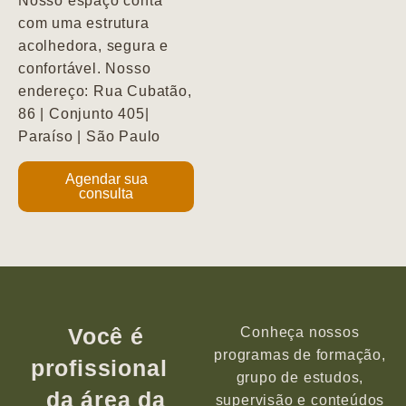
Nosso espaço conta
com uma estrutura
acolhedora, segura e
confortável. Nosso
endereço: Rua Cubatão,
86 | Conjunto 405|
Paraíso | São Paulo
Agendar sua
consulta
Você é
Conheça nossos
programas de formação,
profissional
grupo de estudos,
da área da
supervisão e conteúdos