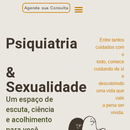
Agende sua Consulta
Primeira Consulta
Profissionais de Saúde
Psiquiatria
Entre tantos
cuidados com
o
todo, comece
&
cuidando de si
e
Sexualidade
descobrindo
uma vida que
Um espaço de
vale
a pena ser
escuta, ciência
vivida.
e acolhimento
para você.