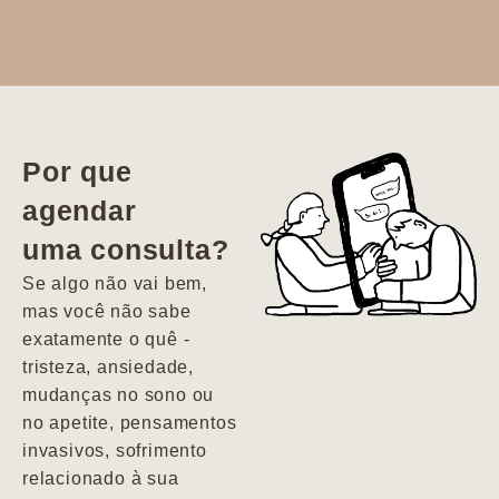
Dr. Aline
literalmente
salvou a minha
vida. Ela me
Por que
encontrou num
agendar
estado misto de
uma consulta?
depressão e
agitação com
Se algo não vai bem,
pensamentos
mas você não sabe
suicidas. Hoje
exatamente o quê -
vivo minha vida
tristeza, ansiedade,
com força, vontade
mudanças no sono ou
e alegria. Uma
no apetite, pensamentos
psiquiatra que se
invasivos, sofrimento
importa de
relacionado à sua
verdade com seus