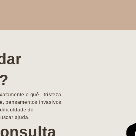
dar
a?
atamente o quê - tristeza,
e, pensamentos invasivos,
dificuldade de
uscar ajuda.
onsulta