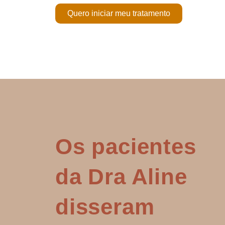
Quero iniciar meu tratamento
Os pacientes
da Dra Aline
disseram