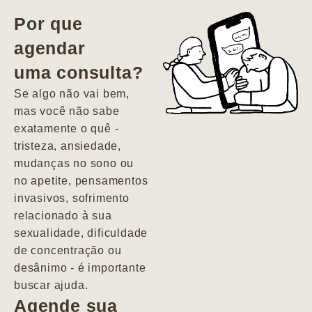
vida. Ela me
Por que
encontrou num
agendar
estado misto de
uma consulta?
depressão e
agitação com
Se algo não vai bem,
pensamentos
mas você não sabe
suicidas. Hoje
exatamente o quê -
vivo minha vida
tristeza, ansiedade,
com força, vontade
mudanças no sono ou
e alegria. Uma
no apetite, pensamentos
psiquiatra que se
invasivos, sofrimento
importa de
relacionado à sua
verdade com seus
sexualidade, dificuldade
pacientes de
de concentração ou
forma
desânimo - é importante
profundamente
buscar ajuda.
humana.
Agende sua