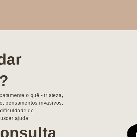
dar
a?
atamente o quê - tristeza,
e, pensamentos invasivos,
dificuldade de
uscar ajuda.
onsulta