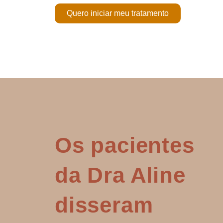
Quero iniciar meu tratamento
Os pacientes
da Dra Aline
disseram