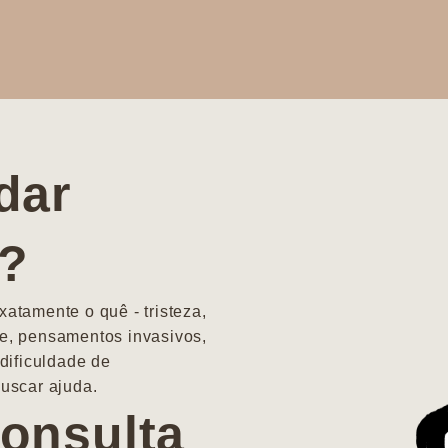
dar
a?
atamente o quê - tristeza,
e, pensamentos invasivos,
dificuldade de
uscar ajuda.
onsulta