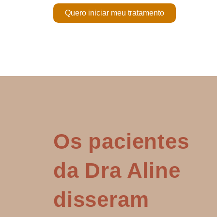
Quero iniciar meu tratamento
Os pacientes
da Dra Aline
disseram