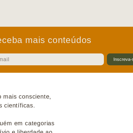
ceba mais conteúdos
Inscreva-
 mais consciente,
científicas.
guém em categorias
ívio e liberdade ao