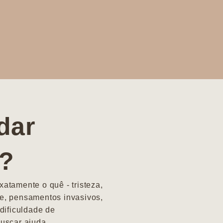
dar
a?
atamente o quê - tristeza,
e, pensamentos invasivos,
dificuldade de
uscar ajuda.