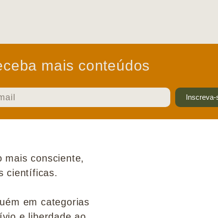
ceba mais conteúdos
Inscreva-
 mais consciente,
científicas.
guém em categorias
ívio e liberdade ao