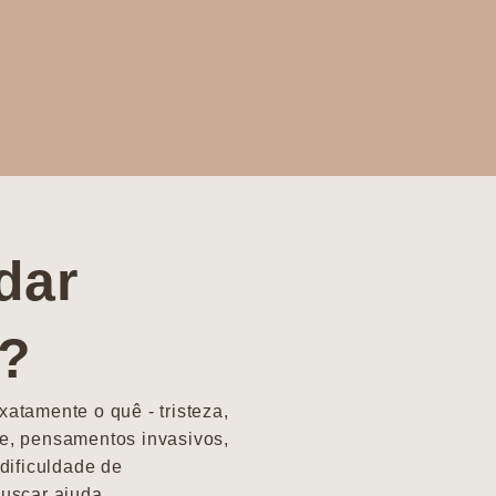
dar
a?
atamente o quê - tristeza,
e, pensamentos invasivos,
dificuldade de
uscar ajuda.