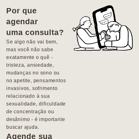
vida. Ela me
Por que
encontrou num
agendar
estado misto de
uma consulta?
depressão e
agitação com
Se algo não vai bem,
pensamentos
mas você não sabe
suicidas. Hoje
exatamente o quê -
vivo minha vida
tristeza, ansiedade,
com força, vontade
mudanças no sono ou
e alegria. Uma
no apetite, pensamentos
psiquiatra que se
invasivos, sofrimento
importa de
relacionado à sua
verdade com seus
sexualidade, dificuldade
pacientes de
de concentração ou
forma
desânimo - é importante
profundamente
buscar ajuda.
humana.
Agende sua