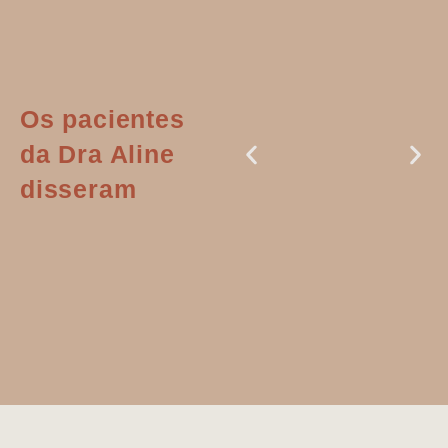
Os pacientes
da Dra Aline
disseram
Dr. Aline
literalmente
salvou a minha