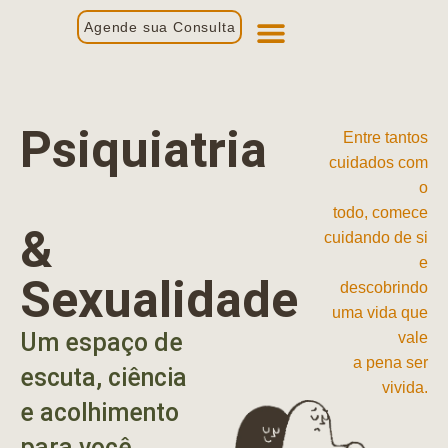
Agende sua Consulta
Primeira Consulta
Profissionais de Saúde
Psiquiatria
Entre tantos
cuidados com
o
todo, comece
&
cuidando de si
e
Sexualidade
descobrindo
uma vida que
Um espaço de
vale
a pena ser
escuta, ciência
vivida.
e acolhimento
para você.