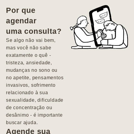
vida. Ela me
Por que
encontrou num
agendar
estado misto de
uma consulta?
depressão e
agitação com
Se algo não vai bem,
pensamentos
mas você não sabe
suicidas. Hoje
exatamente o quê -
vivo minha vida
tristeza, ansiedade,
com força, vontade
mudanças no sono ou
e alegria. Uma
no apetite, pensamentos
psiquiatra que se
invasivos, sofrimento
importa de
relacionado à sua
verdade com seus
sexualidade, dificuldade
pacientes de
de concentração ou
forma
desânimo - é importante
profundamente
buscar ajuda.
humana.
Agende sua