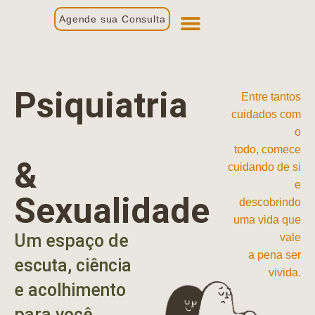
Agende sua Consulta
Primeira Consulta
Profissionais de Saúde
Psiquiatria
Entre tantos
cuidados com
o
todo, comece
&
cuidando de si
e
Sexualidade
descobrindo
uma vida que
Um espaço de
vale
a pena ser
escuta, ciência
vivida.
e acolhimento
para você.