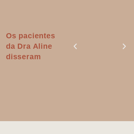
Os pacientes
da Dra Aline
disseram
Dr. Aline
literalmente
salvou a minha