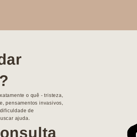
dar
a?
atamente o quê - tristeza,
e, pensamentos invasivos,
dificuldade de
uscar ajuda.
onsulta