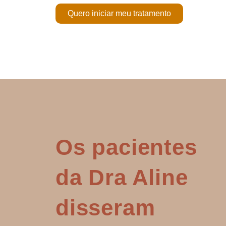
Quero iniciar meu tratamento
Os pacientes
da Dra Aline
disseram