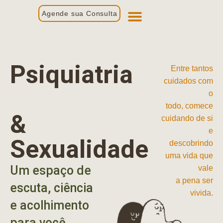
Agende sua Consulta
Primeira Consulta
Profissionais de Saúde
Psiquiatria
Entre tantos
cuidados com
o
todo, comece
&
cuidando de si
e
Sexualidade
descobrindo
uma vida que
Um espaço de
vale
a pena ser
escuta, ciência
vivida.
e acolhimento
para você.