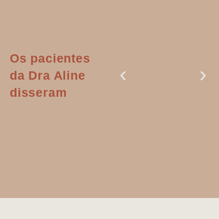
Os pacientes
da Dra Aline
disseram
Dr. Aline
literalmente
salvou a minha