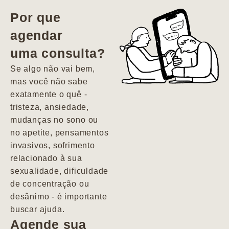
vida. Ela me
Por que
encontrou num
agendar
estado misto de
uma consulta?
depressão e
agitação com
Se algo não vai bem,
pensamentos
mas você não sabe
suicidas. Hoje
exatamente o quê -
vivo minha vida
tristeza, ansiedade,
com força, vontade
mudanças no sono ou
e alegria. Uma
no apetite, pensamentos
psiquiatra que se
invasivos, sofrimento
importa de
relacionado à sua
verdade com seus
sexualidade, dificuldade
pacientes de
de concentração ou
forma
desânimo - é importante
profundamente
buscar ajuda.
humana.
Agende sua