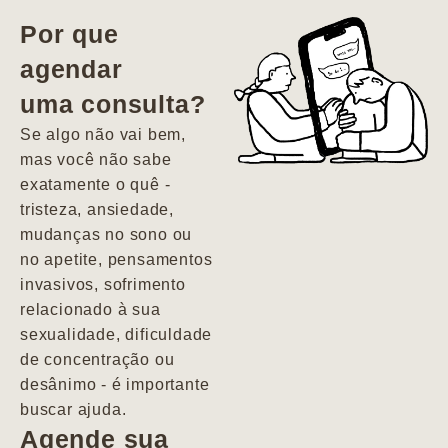
vida. Ela me
Por que
encontrou num
agendar
estado misto de
uma consulta?
depressão e
agitação com
Se algo não vai bem,
pensamentos
mas você não sabe
suicidas. Hoje
exatamente o quê -
vivo minha vida
tristeza, ansiedade,
com força, vontade
mudanças no sono ou
e alegria. Uma
no apetite, pensamentos
psiquiatra que se
invasivos, sofrimento
importa de
relacionado à sua
verdade com seus
sexualidade, dificuldade
pacientes de
de concentração ou
forma
desânimo - é importante
profundamente
buscar ajuda.
humana.
Agende sua