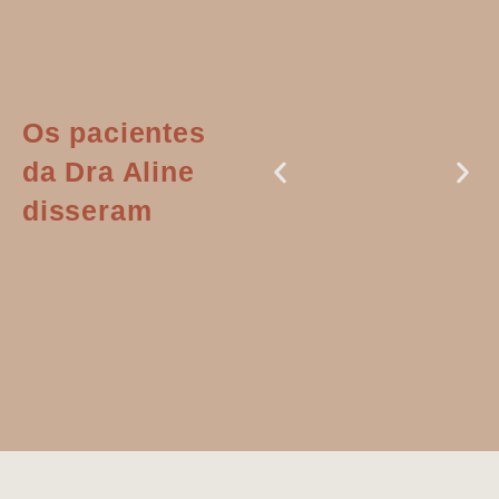
Os pacientes
da Dra Aline
disseram
Dr. Aline
literalmente
salvou a minha