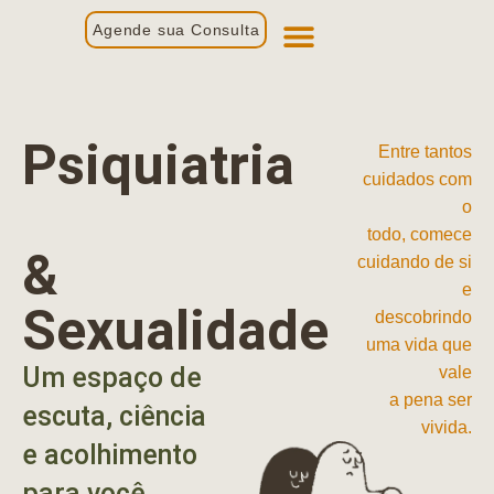
Agende sua Consulta
Primeira Consulta
Profissionais de Saúde
Psiquiatria
Entre tantos
cuidados com
o
todo, comece
&
cuidando de si
e
Sexualidade
descobrindo
uma vida que
Um espaço de
vale
a pena ser
escuta, ciência
vivida.
e acolhimento
para você.