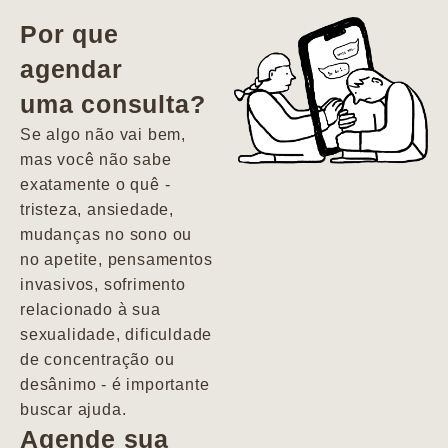
vida. Ela me
Por que
encontrou num
agendar
estado misto de
uma consulta?
depressão e
agitação com
Se algo não vai bem,
pensamentos
mas você não sabe
suicidas. Hoje
exatamente o quê -
vivo minha vida
tristeza, ansiedade,
com força, vontade
mudanças no sono ou
e alegria. Uma
no apetite, pensamentos
psiquiatra que se
invasivos, sofrimento
importa de
relacionado à sua
verdade com seus
sexualidade, dificuldade
pacientes de
de concentração ou
forma
desânimo - é importante
profundamente
buscar ajuda.
humana.
Agende sua