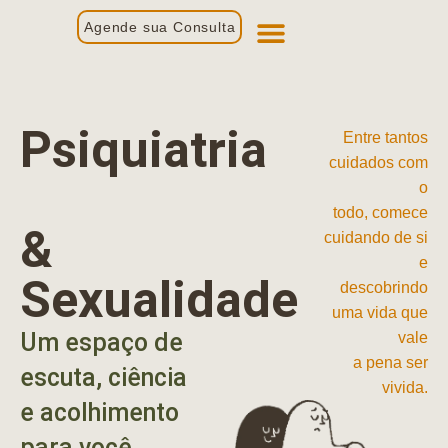
Agende sua Consulta
Primeira Consulta
Profissionais de Saúde
Psiquiatria
Entre tantos
cuidados com
o
todo, comece
&
cuidando de si
e
Sexualidade
descobrindo
uma vida que
Um espaço de
vale
a pena ser
escuta, ciência
vivida.
e acolhimento
para você.