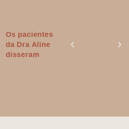
Os pacientes
da Dra Aline
disseram
Dr. Aline
literalmente
salvou a minha