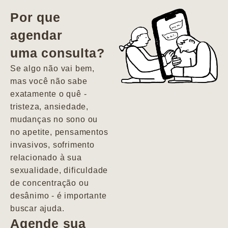
vida. Ela me
Por que
encontrou num
agendar
estado misto de
uma consulta?
depressão e
agitação com
Se algo não vai bem,
pensamentos
mas você não sabe
suicidas. Hoje
exatamente o quê -
vivo minha vida
tristeza, ansiedade,
com força, vontade
mudanças no sono ou
e alegria. Uma
no apetite, pensamentos
psiquiatra que se
invasivos, sofrimento
importa de
relacionado à sua
verdade com seus
sexualidade, dificuldade
pacientes de
de concentração ou
forma
desânimo - é importante
profundamente
buscar ajuda.
humana.
Agende sua