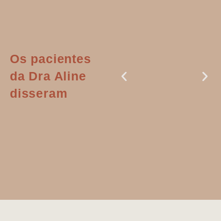
Os pacientes
da Dra Aline
disseram
Dr. Aline
literalmente
salvou a minha