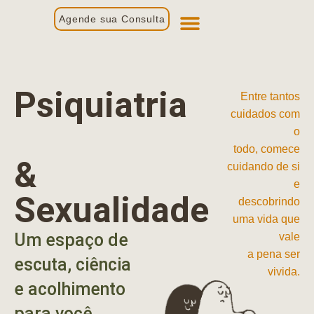
Agende sua Consulta
Primeira Consulta
Profissionais de Saúde
Psiquiatria
Entre tantos
cuidados com
o
todo, comece
&
cuidando de si
e
Sexualidade
descobrindo
uma vida que
Um espaço de
vale
a pena ser
escuta, ciência
vivida.
e acolhimento
para você.