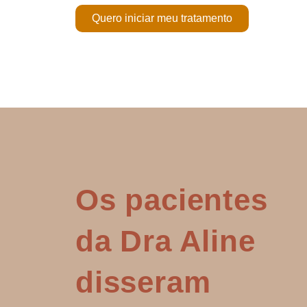
Quero iniciar meu tratamento
Os pacientes
da Dra Aline
disseram