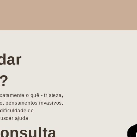
dar
a?
atamente o quê - tristeza,
e, pensamentos invasivos,
dificuldade de
uscar ajuda.
onsulta