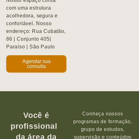
Nosso espaço conta
com uma estrutura
acolhedora, segura e
confortável. Nosso
endereço: Rua Cubatão,
86 | Conjunto 405|
Paraíso | São Paulo
Agendar sua
consulta
Você é
Conheça nossos
programas de formação,
profissional
grupo de estudos,
da área da
supervisão e conteúdos