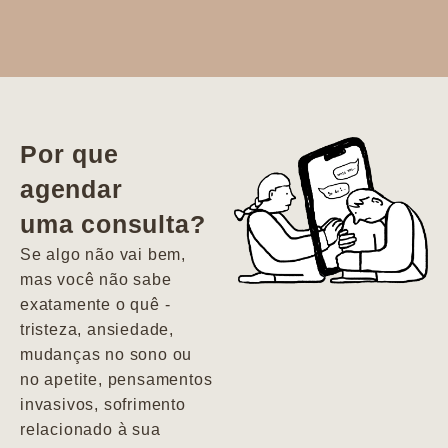
Dr. Aline
literalmente
salvou a minha
vida. Ela me
Por que
encontrou num
agendar
estado misto de
uma consulta?
depressão e
agitação com
Se algo não vai bem,
pensamentos
mas você não sabe
suicidas. Hoje
exatamente o quê -
vivo minha vida
tristeza, ansiedade,
com força, vontade
mudanças no sono ou
e alegria. Uma
no apetite, pensamentos
psiquiatra que se
invasivos, sofrimento
importa de
relacionado à sua
verdade com seus