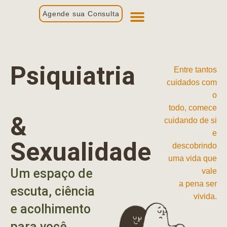
Agende sua Consulta
Primeira Consulta
Profissionais de Saúde
Psiquiatria
Entre tantos
cuidados com
o
todo, comece
&
cuidando de si
e
Sexualidade
descobrindo
uma vida que
Um espaço de
vale
a pena ser
escuta, ciência
vivida.
e acolhimento
para você.