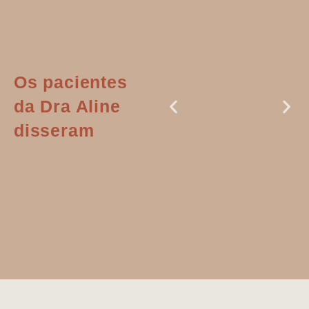
Os pacientes
da Dra Aline
disseram
Dr. Aline
literalmente
salvou a minha