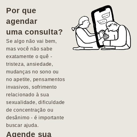
vida. Ela me
Por que
encontrou num
agendar
estado misto de
uma consulta?
depressão e
agitação com
Se algo não vai bem,
pensamentos
mas você não sabe
suicidas. Hoje
exatamente o quê -
vivo minha vida
tristeza, ansiedade,
com força, vontade
mudanças no sono ou
e alegria. Uma
no apetite, pensamentos
psiquiatra que se
invasivos, sofrimento
importa de
relacionado à sua
verdade com seus
sexualidade, dificuldade
pacientes de
de concentração ou
forma
desânimo - é importante
profundamente
buscar ajuda.
humana.
Agende sua