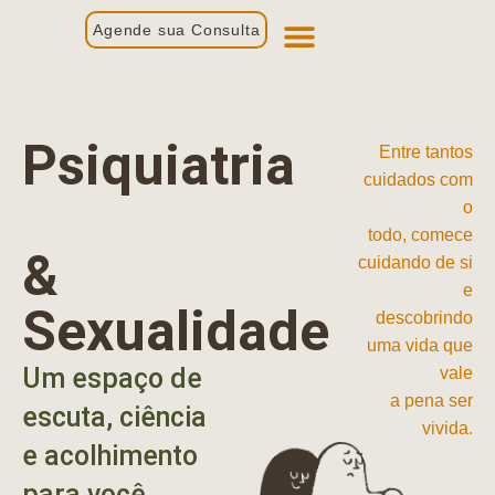
Agende sua Consulta
Primeira Consulta
Profissionais de Saúde
Psiquiatria
Entre tantos
cuidados com
o
todo, comece
&
cuidando de si
e
Sexualidade
descobrindo
uma vida que
Um espaço de
vale
a pena ser
escuta, ciência
vivida.
e acolhimento
para você.