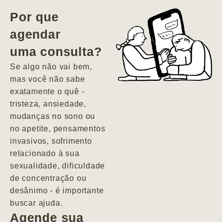
vida. Ela me
Por que
encontrou num
agendar
estado misto de
uma consulta?
depressão e
agitação com
Se algo não vai bem,
pensamentos
mas você não sabe
suicidas. Hoje
exatamente o quê -
vivo minha vida
tristeza, ansiedade,
com força, vontade
mudanças no sono ou
e alegria. Uma
no apetite, pensamentos
psiquiatra que se
invasivos, sofrimento
importa de
relacionado à sua
verdade com seus
sexualidade, dificuldade
pacientes de
de concentração ou
forma
desânimo - é importante
profundamente
buscar ajuda.
humana.
Agende sua