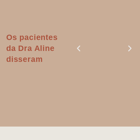
Os pacientes
da Dra Aline
disseram
Dr. Aline
literalmente
salvou a minha