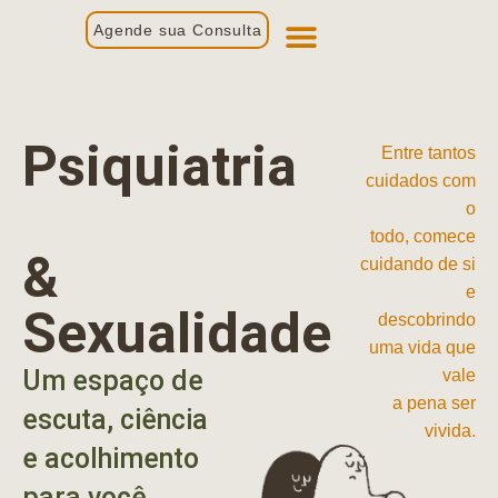
Agende sua Consulta
Primeira Consulta
Profissionais de Saúde
Psiquiatria
Entre tantos
cuidados com
o
todo, comece
&
cuidando de si
e
Sexualidade
descobrindo
uma vida que
Um espaço de
vale
a pena ser
escuta, ciência
vivida.
e acolhimento
para você.