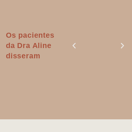
Os pacientes
da Dra Aline
disseram
Dr. Aline
literalmente
salvou a minha