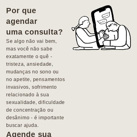
vida. Ela me
Por que
encontrou num
agendar
estado misto de
uma consulta?
depressão e
agitação com
Se algo não vai bem,
pensamentos
mas você não sabe
suicidas. Hoje
exatamente o quê -
vivo minha vida
tristeza, ansiedade,
com força, vontade
mudanças no sono ou
e alegria. Uma
no apetite, pensamentos
psiquiatra que se
invasivos, sofrimento
importa de
relacionado à sua
verdade com seus
sexualidade, dificuldade
pacientes de
de concentração ou
forma
desânimo - é importante
profundamente
buscar ajuda.
humana.
Agende sua