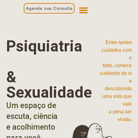
Agende sua Consulta
Primeira Consulta
Profissionais de Saúde
Psiquiatria
Entre tantos
cuidados com
o
todo, comece
&
cuidando de si
e
Sexualidade
descobrindo
uma vida que
Um espaço de
vale
a pena ser
escuta, ciência
vivida.
e acolhimento
para você.