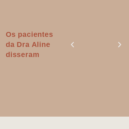
Os pacientes
da Dra Aline
disseram
Dr. Aline
literalmente
salvou a minha