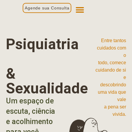
Agende sua Consulta
Primeira Consulta
Profissionais de Saúde
Psiquiatria
Entre tantos
cuidados com
o
todo, comece
&
cuidando de si
e
Sexualidade
descobrindo
uma vida que
Um espaço de
vale
a pena ser
escuta, ciência
vivida.
e acolhimento
para você.