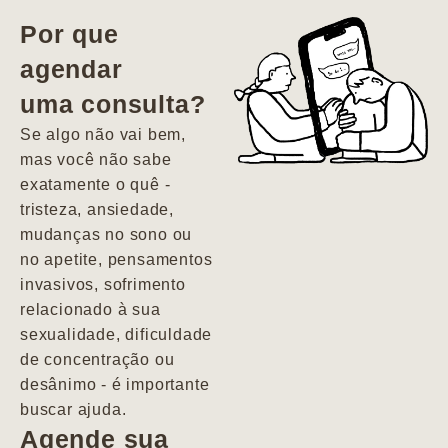
vida. Ela me
Por que
encontrou num
agendar
estado misto de
uma consulta?
depressão e
agitação com
Se algo não vai bem,
pensamentos
mas você não sabe
suicidas. Hoje
exatamente o quê -
vivo minha vida
tristeza, ansiedade,
com força, vontade
mudanças no sono ou
e alegria. Uma
no apetite, pensamentos
psiquiatra que se
invasivos, sofrimento
importa de
relacionado à sua
verdade com seus
sexualidade, dificuldade
pacientes de
de concentração ou
forma
desânimo - é importante
profundamente
buscar ajuda.
humana.
Agende sua