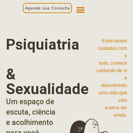
Agende sua Consulta
Primeira Consulta
Profissionais de Saúde
Psiquiatria
Entre tantos
cuidados com
o
todo, comece
&
cuidando de si
e
Sexualidade
descobrindo
uma vida que
Um espaço de
vale
a pena ser
escuta, ciência
vivida.
e acolhimento
para você.