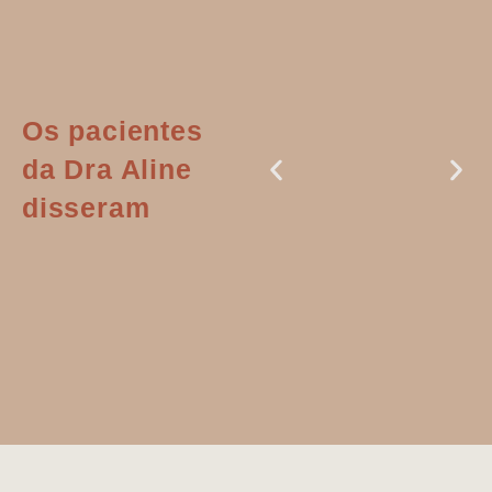
Os pacientes
da Dra Aline
disseram
Dr. Aline
literalmente
salvou a minha