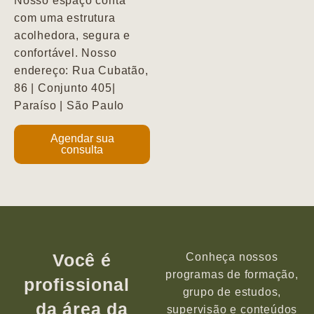
Nosso espaço conta
com uma estrutura
acolhedora, segura e
confortável. Nosso
endereço: Rua Cubatão,
86 | Conjunto 405|
Paraíso | São Paulo
Agendar sua
consulta
Você é
Conheça nossos
programas de formação,
profissional
grupo de estudos,
da área da
supervisão e conteúdos