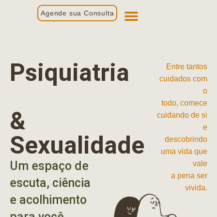
Agende sua Consulta
Primeira Consulta
Profissionais de Saúde
Psiquiatria
Entre tantos
cuidados com
o
todo, comece
&
cuidando de si
e
Sexualidade
descobrindo
uma vida que
Um espaço de
vale
a pena ser
escuta, ciência
vivida.
e acolhimento
para você.