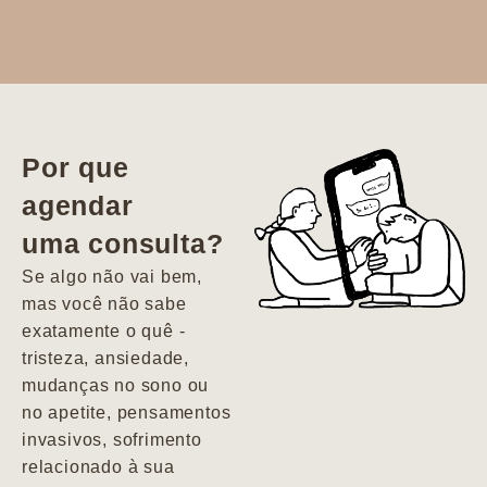
Dr. Aline
literalmente
salvou a minha
vida. Ela me
Por que
encontrou num
agendar
estado misto de
uma consulta?
depressão e
agitação com
Se algo não vai bem,
pensamentos
mas você não sabe
suicidas. Hoje
exatamente o quê -
vivo minha vida
tristeza, ansiedade,
com força, vontade
mudanças no sono ou
e alegria. Uma
no apetite, pensamentos
psiquiatra que se
invasivos, sofrimento
importa de
relacionado à sua
verdade com seus