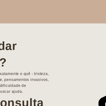
dar
a?
atamente o quê - tristeza,
e, pensamentos invasivos,
dificuldade de
uscar ajuda.
onsulta