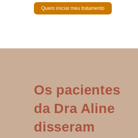
Quero iniciar meu tratamento
Os pacientes
da Dra Aline
disseram