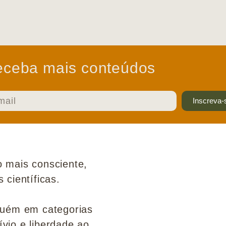
ceba mais conteúdos
Inscreva-
 mais consciente,
científicas.
guém em categorias
ívio e liberdade ao