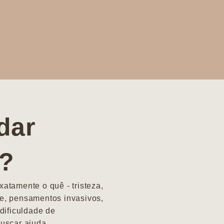
dar
a?
atamente o quê - tristeza,
e, pensamentos invasivos,
dificuldade de
uscar ajuda.