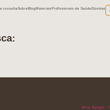
a consulta
Sobre
Blog
Materiais
Profissionais de Saúde
Dúvidas
sca:
Aline Rangel - 