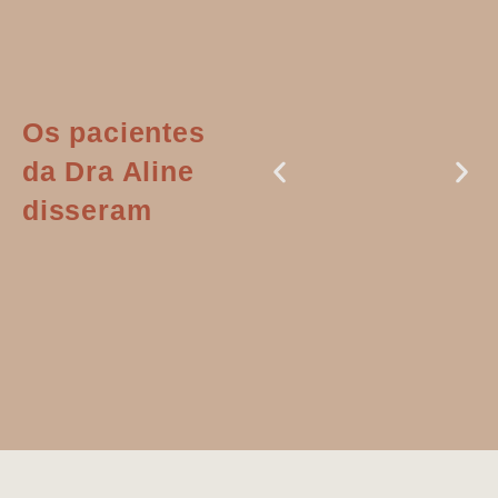
Os pacientes
da Dra Aline
disseram
Dr. Aline
literalmente
salvou a minha