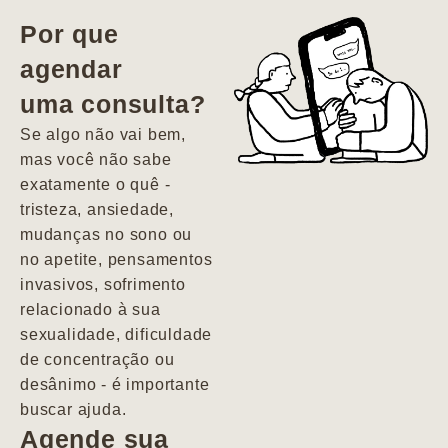
vida. Ela me
Por que
encontrou num
agendar
estado misto de
uma consulta?
depressão e
agitação com
Se algo não vai bem,
pensamentos
mas você não sabe
suicidas. Hoje
exatamente o quê -
vivo minha vida
tristeza, ansiedade,
com força, vontade
mudanças no sono ou
e alegria. Uma
no apetite, pensamentos
psiquiatra que se
invasivos, sofrimento
importa de
relacionado à sua
verdade com seus
sexualidade, dificuldade
pacientes de
de concentração ou
forma
desânimo - é importante
profundamente
buscar ajuda.
humana.
Agende sua