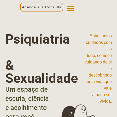
Agende sua Consulta
Primeira Consulta
Profissionais de Saúde
Psiquiatria
Entre tantos
cuidados com
o
todo, comece
&
cuidando de si
e
Sexualidade
descobrindo
uma vida que
Um espaço de
vale
a pena ser
escuta, ciência
vivida.
e acolhimento
para você.