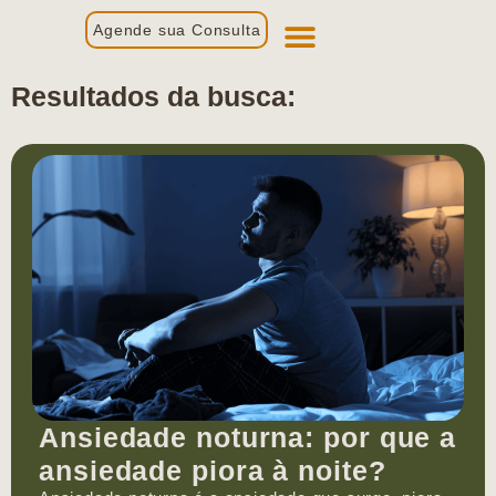
Agende sua Consulta
Primeira Consulta
Profissionais de Saúde
Resultados da busca:
Ansiedade noturna: por que a
ansiedade piora à noite?