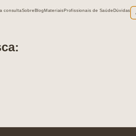
a consulta
Sobre
Blog
Materiais
Profissionais de Saúde
Dúvidas
sca: