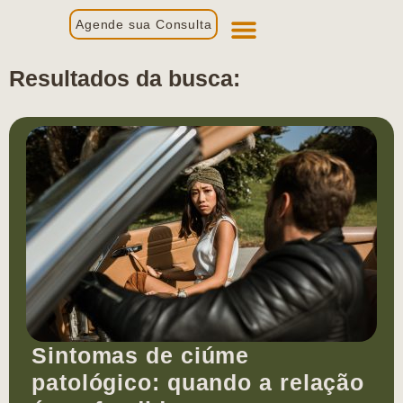
Agende sua Consulta
Primeira Consulta
Profissionais de Saúde
Resultados da busca:
Sintomas de ciúme
patológico: quando a relação