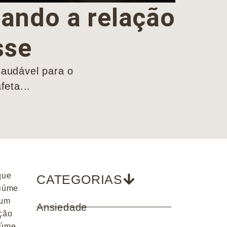
ando a relação
sse
audável para o
feta...
que
CATEGORIAS
ciúme
 um
Ansiedade
ção
iúme