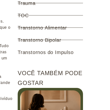
Trauma
TOC
s.
Transtorno Alimentar
 que o
Transtorno Bipolar
 Tudo
Transtornos do Impulso
tras
e um
VOCÊ TAMBÉM PODE
a
GOSTAR
grande
divíduo