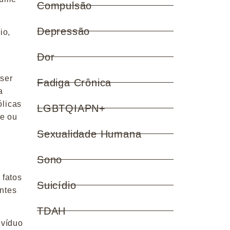
Compulsão
Depressão
io,
Dor
ser
Fadiga Crônica
a
ólicas
LGBTQIAPN+
de ou
Sexualidade Humana
Sono
 fatos
Suicídio
ntes
TDAH
ivíduo