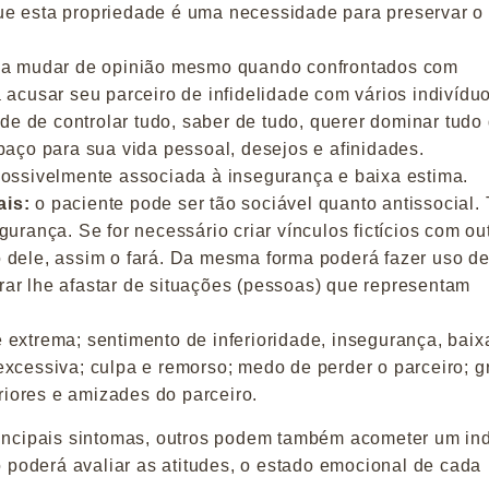
ue esta propriedade é uma necessidade para preservar o
 a mudar de opinião mesmo quando confrontados com
 acusar seu parceiro de infidelidade com vários indivíduo
e de controlar tudo, saber de tudo, querer dominar tudo
paço para sua vida pessoal, desejos e afinidades.
 possivelmente associada à insegurança e baixa estima.
ais:
o paciente pode ser tão sociável quanto antissocial.
urança. Se for necessário criar vínculos fictícios com ou
 dele, assim o fará. Da mesma forma poderá fazer uso d
ar lhe afastar de situações (pessoas) que representam
 extrema; sentimento de inferioridade, insegurança, baix
excessiva; culpa e remorso; medo de perder o parceiro; 
iores e amizades do parceiro.
rincipais sintomas, outros podem também acometer um in
poderá avaliar as atitudes, o estado emocional de cada