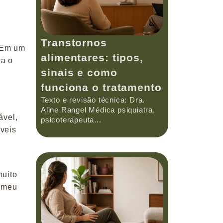
Transtornos
. Em um
alimentares: tipos,
ra o
sinais e como
funciona o tratamento
Texto e revisão técnica: Dra.
Aline Rangel Médica psiquiatra,
ável,
psicoterapeuta...
íveis
muito
o meu