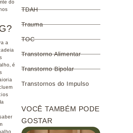
nte do
TDAH
lhos
Trauma
AG?
TOC
va a
cadeia
Transtorno Alimentar
s
alho, é
Transtorno Bipolar
s
ioria
Transtornos do Impulso
ncluem
cios
da
VOCÊ TAMBÉM PODE
 saber
GOSTAR
em
balho