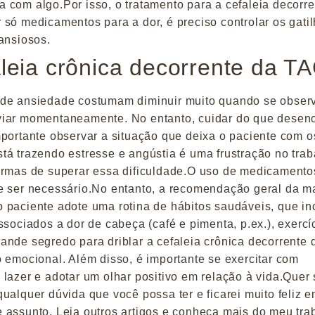
 com algo.Por isso, o tratamento para a cefaleia decorre
só medicamentos para a dor, é preciso controlar os gati
ansiosos.
leia crônica decorrente da T
 de ansiedade costumam diminuir muito quando se obser
viar momentaneamente. No entanto, cuidar do que desen
mportante observar a situação que deixa o paciente com o
tá trazendo estresse e angústia é uma frustração no trab
formas de superar essa dificuldade.O uso de medicamento
e ser necessário.No entanto, a recomendação geral da ma
 paciente adote uma rotina de hábitos saudáveis, que i
ssociados a dor de cabeça (café e pimenta, p.ex.), exercí
ande segredo para driblar a cefaleia crônica decorrente 
 emocional. Além disso, é importante se exercitar com
lazer e adotar um olhar positivo em relação à vida.Quer
ualquer dúvida que você possa ter e ficarei muito feliz 
 assunto. Leia outros artigos e conheça mais do meu tra