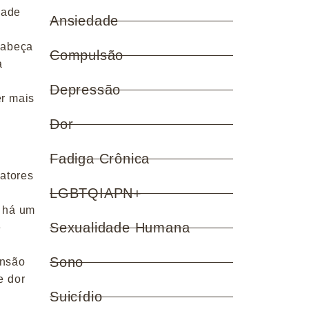
dade
Ansiedade
 cabeça
Compulsão
a
Depressão
er mais
Dor
Fadiga Crônica
atores
LGBTQIAPN+
e há um
Sexualidade Humana
e
Sono
ensão
e dor
Suicídio