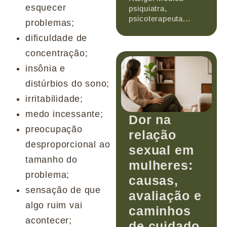
esquecer
psiquiatra,
psicoterapeuta...
problemas;
dificuldade de
concentração;
insônia e
distúrbios do sono;
irritabilidade;
medo incessante;
Dor na
preocupação
relação
desproporcional ao
sexual em
tamanho do
mulheres:
problema;
causas,
sensação de que
avaliação e
algo ruim vai
caminhos
acontecer;
de cuidado