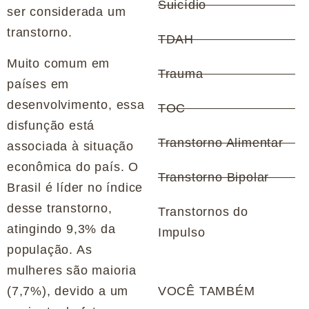
Suicídio
ser considerada um
transtorno.
TDAH
Muito comum em
Trauma
países em
desenvolvimento, essa
TOC
disfunção está
Transtorno Alimentar
associada à situação
econômica do país. O
Transtorno Bipolar
Brasil é líder no índice
desse transtorno,
Transtornos do
atingindo 9,3% da
Impulso
população. As
mulheres são maioria
(7,7%), devido a um
VOCÊ TAMBÉM