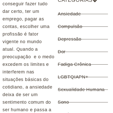
CATEGORIAS
conseguir fazer tudo
dar certo, ter um
Ansiedade
emprego, pagar as
contas, escolher uma
Compulsão
profissão é fator
Depressão
vigente no mundo
atual. Quando a
Dor
preocupação e o medo
excedem os limites e
Fadiga Crônica
interferem nas
LGBTQIAPN+
situações básicas do
cotidiano, a ansiedade
Sexualidade Humana
deixa de ser um
sentimento comum do
Sono
ser humano e passa a