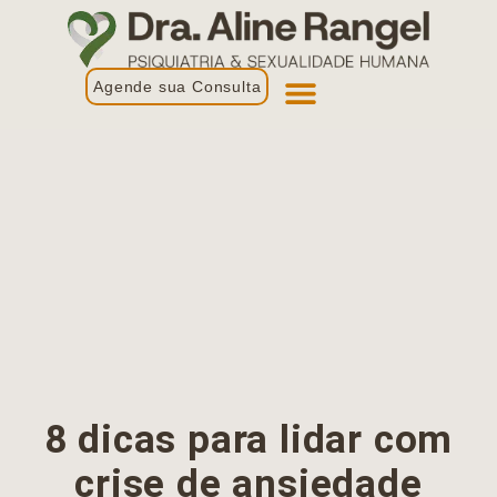
Agende sua Consulta
Primeira Consulta
Profissionais de Saúde
8 dicas para lidar com
crise de ansiedade