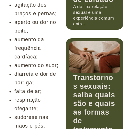
agitação dos
A dor na relação
sexual é uma
braços e pernas;
experiência comum
aperto ou dor no
entre...
peito;
aumento da
frequência
cardíaca;
aumento do suor;
diarreia e dor de
Transtorno
barriga;
s sexuais:
falta de ar;
saiba quais
respiração
são e quais
ofegante;
as formas
sudorese nas
de
mãos e pés;