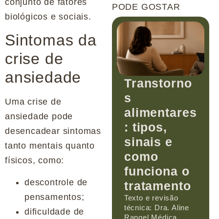
conjunto de fatores
PODE GOSTAR
biológicos e sociais.
Sintomas da
crise de
ansiedade
Transtorno
s
Uma crise de
alimentares
ansiedade pode
: tipos,
desencadear sintomas
sinais e
tanto mentais quanto
como
físicos, como:
funciona o
descontrole de
tratamento
pensamentos;
Texto e revisão
técnica: Dra. Aline
dificuldade de
Rangel Médica