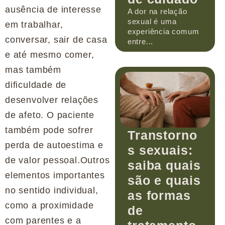
ausência de interesse
A dor na relação
sexual é uma
em trabalhar,
experiência comum
conversar, sair de casa
entre...
e até mesmo comer,
mas também
dificuldade de
desenvolver relações
de afeto. O paciente
também pode sofrer
Transtorno
perda de autoestima e
s sexuais:
de valor pessoal.Outros
saiba quais
elementos importantes
são e quais
no sentido individual,
as formas
como a proximidade
de
com parentes e a