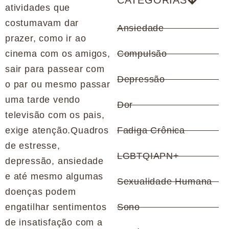
CATEGORIAS
atividades que
costumavam dar
Ansiedade
prazer, como ir ao
cinema com os amigos,
Compulsão
sair para passear com
Depressão
o par ou mesmo passar
uma tarde vendo
Dor
televisão com os pais,
exige atenção.Quadros
Fadiga Crônica
de estresse,
LGBTQIAPN+
depressão, ansiedade
e até mesmo algumas
Sexualidade Humana
doenças podem
engatilhar sentimentos
Sono
de insatisfação com a