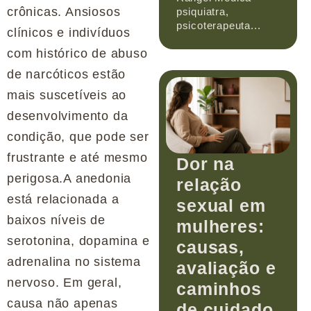
crônicas. Ansiosos
psiquiatra,
psicoterapeuta...
clínicos e indivíduos
com histórico de abuso
de narcóticos estão
mais suscetíveis ao
desenvolvimento da
condição, que pode ser
frustrante e até mesmo
Dor na
perigosa.A anedonia
relação
está relacionada a
sexual em
baixos níveis de
mulheres:
serotonina, dopamina e
causas,
adrenalina no sistema
avaliação e
nervoso. Em geral,
caminhos
causa não apenas
de cuidado