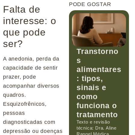
PODE GOSTAR
Falta de
interesse: o
que pode
ser?
Transtorno
A anedonia, perda da
s
capacidade de sentir
alimentares
prazer, pode
: tipos,
acompanhar diversos
sinais e
quadros.
como
Esquizofrênicos,
funciona o
pessoas
tratamento
diagnosticadas com
Texto e revisão
técnica: Dra. Aline
depressão ou doenças
Rangel Médica