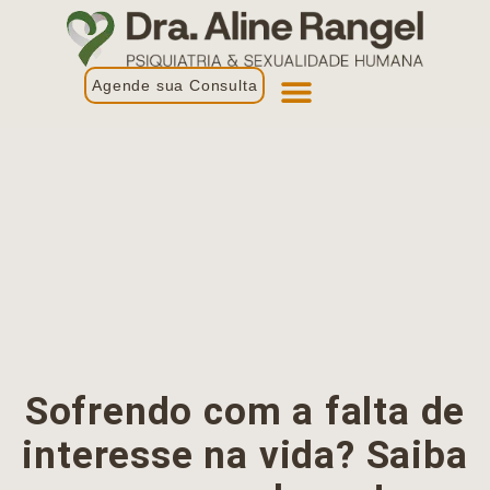
Agende sua Consulta
Primeira Consulta
Profissionais de Saúde
Sofrendo com a falta de
interesse na vida? Saiba