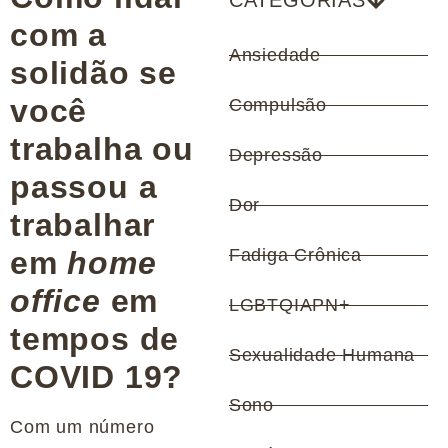
CATEGORIAS
com a
Ansiedade
solidão se
você
Compulsão
trabalha ou
Depressão
passou a
Dor
trabalhar
em
home
Fadiga Crônica
office
em
LGBTQIAPN+
tempos de
Sexualidade Humana
COVID 19?
Sono
Com um número