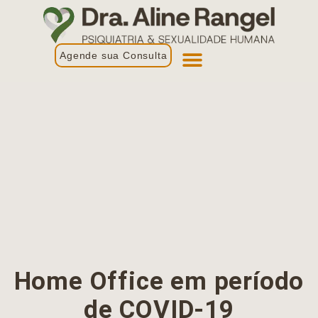
Agende sua Consulta
Primeira Consulta
Profissionais de Saúde
Home Office em período
de COVID-19