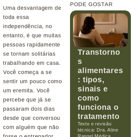
PODE GOSTAR
Uma desvantagem de
toda essa
independência, no
entanto, é que muitas
pessoas rapidamente
Transtorno
se tornam solitárias
s
trabalhando em casa.
alimentares
Você começa a se
: tipos,
sentir um pouco como
sinais e
um eremita. Você
como
percebe que já se
funciona o
passaram dois dias
tratamento
desde que conversou
Texto e revisão
com alguém que não
técnica: Dra. Aline
Rangel Médica
fosse o entregador