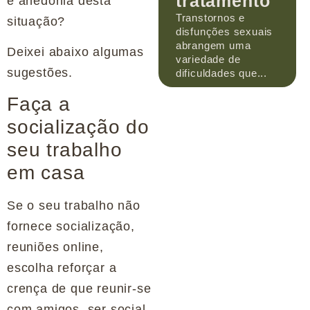
tratamento
e anedonia desta
Transtornos e
situação?
disfunções sexuais
abrangem uma
Deixei abaixo algumas
variedade de
sugestões.
dificuldades que...
Faça a
socialização do
seu trabalho
em casa
Se o seu trabalho não
fornece socialização,
reuniões online,
escolha reforçar a
crença de que reunir-se
com amigos, ser social