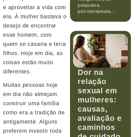
psiquiatra,
e aproveitar a vida com
psicoterapeuta...
ela. À mulher bastava o
desejo de encontrar
esse homem, com
quem se casaria e teria
filhos. Hoje em dia, as
coisas estão muito
Dor na
diferentes.
relação
Muitas pessoas hoje
sexual em
em dia não almejam
mulheres:
construir uma família
causas,
como era a tradição de
avaliação e
antigamente. Alguns
caminhos
preferem investir toda
de cuidado