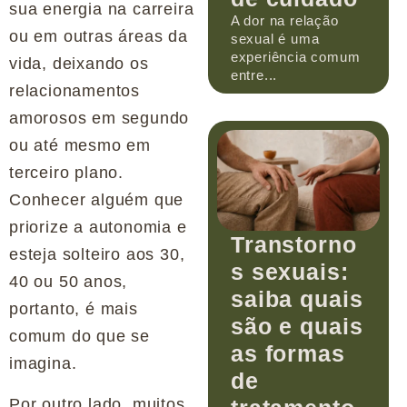
sua energia na carreira
A dor na relação
ou em outras áreas da
sexual é uma
experiência comum
vida, deixando os
entre...
relacionamentos
amorosos em segundo
ou até mesmo em
terceiro plano.
Conhecer alguém que
priorize a autonomia e
Transtorno
esteja solteiro aos 30,
s sexuais:
40 ou 50 anos,
saiba quais
portanto, é mais
são e quais
comum do que se
as formas
imagina.
de
Por outro lado, muitos