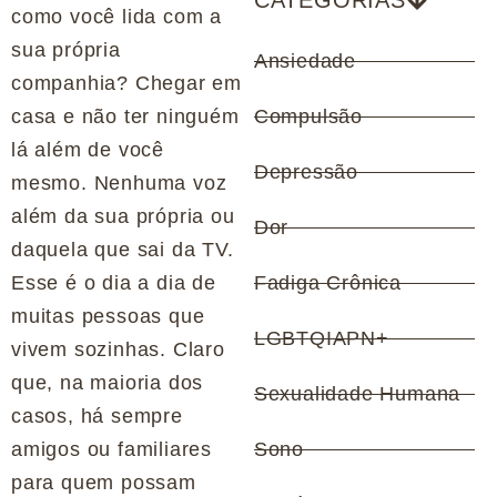
CATEGORIAS
como você lida com a
sua própria
Ansiedade
companhia? Chegar em
casa e não ter ninguém
Compulsão
lá além de você
Depressão
mesmo. Nenhuma voz
além da sua própria ou
Dor
daquela que sai da TV.
Esse é o dia a dia de
Fadiga Crônica
muitas pessoas que
LGBTQIAPN+
vivem sozinhas. Claro
que, na maioria dos
Sexualidade Humana
casos, há sempre
amigos ou familiares
Sono
para quem possam