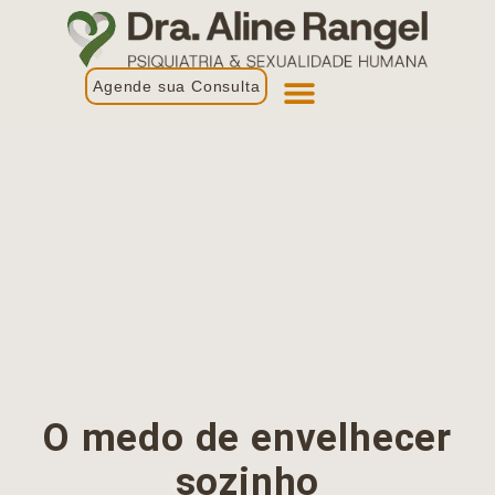
Agende sua Consulta
Primeira Consulta
Profissionais de Saúde
O medo de envelhecer
sozinho