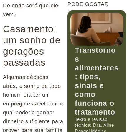
PODE GOSTAR
De onde será que ele
vem?
Casamento:
um sonho de
Transtorno
gerações
s
passadas
alimentares
: tipos,
Algumas décadas
sinais e
atrás, o sonho de todo
como
homem era ter um
funciona o
emprego estável com o
tratamento
qual poderia ganhar
Texto e revisão
dinheiro suficiente para
técnica: Dra. Aline
prover para sua família
Rangel Médica