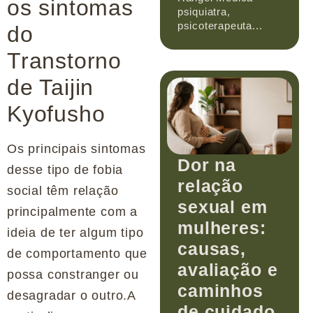
os sintomas
psiquiatra,
psicoterapeuta...
do
Transtorno
de Taijin
Kyofusho
Os principais sintomas
Dor na
desse tipo de fobia
relação
social têm relação
sexual em
principalmente com a
mulheres:
ideia de ter algum tipo
causas,
de comportamento que
avaliação e
possa constranger ou
caminhos
desagradar o outro.A
de cuidado