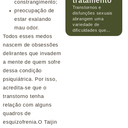
tratamento
constrangimento;
Transtornos e
preocupação de
disfunções sexuais
abrangem uma
estar exalando
variedade de
mau odor.
dificuldades que...
Todos esses medos
nascem de obsessões
delirantes que invadem
a mente de quem sofre
dessa condição
psiquiátrica. Por isso,
acredita-se que o
transtorno tenha
relação com alguns
quadros de
esquizofrenia.O Taijin