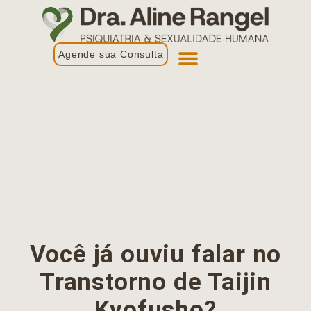
Agende sua Consulta
Primeira Consulta
Profissionais de Saúde
Você já ouviu falar no
Transtorno de Taijin
Kyofusho?