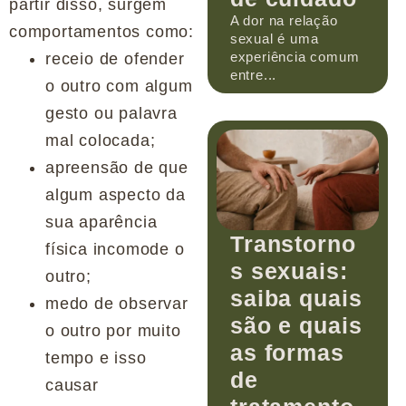
partir disso, surgem
A dor na relação
comportamentos como:
sexual é uma
experiência comum
receio de ofender
entre...
o outro com algum
gesto ou palavra
mal colocada;
apreensão de que
algum aspecto da
sua aparência
Transtorno
física incomode o
s sexuais:
outro;
saiba quais
medo de observar
são e quais
o outro por muito
as formas
tempo e isso
de
causar