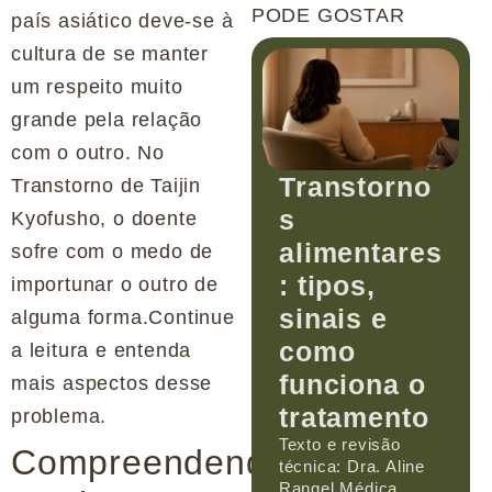
PODE GOSTAR
país asiático deve-se à
cultura de se manter
um respeito muito
grande pela relação
com o outro. No
Transtorno
Transtorno de Taijin
s
Kyofusho, o doente
alimentares
sofre com o medo de
: tipos,
importunar o outro de
sinais e
alguma forma.Continue
como
a leitura e entenda
funciona o
mais aspectos desse
tratamento
problema.
Texto e revisão
Compreendendo
técnica: Dra. Aline
Rangel Médica