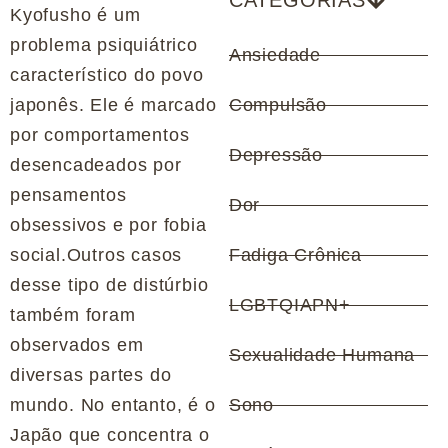
CATEGORIAS
Kyofusho é um
problema psiquiátrico
Ansiedade
característico do povo
japonês. Ele é marcado
Compulsão
por comportamentos
Depressão
desencadeados por
pensamentos
Dor
obsessivos e por fobia
social.Outros casos
Fadiga Crônica
desse tipo de distúrbio
LGBTQIAPN+
também foram
observados em
Sexualidade Humana
diversas partes do
mundo. No entanto, é o
Sono
Japão que concentra o