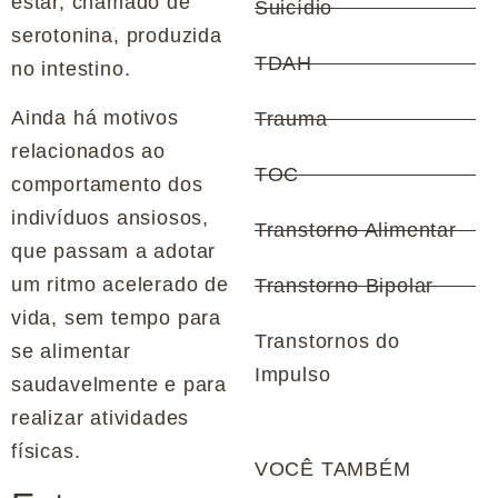
estar, chamado de
Suicídio
serotonina, produzida
TDAH
no intestino.
Ainda há motivos
Trauma
relacionados ao
TOC
comportamento dos
indivíduos ansiosos,
Transtorno Alimentar
que passam a adotar
um ritmo acelerado de
Transtorno Bipolar
vida, sem tempo para
Transtornos do
se alimentar
Impulso
saudavelmente e para
realizar atividades
físicas.
VOCÊ TAMBÉM