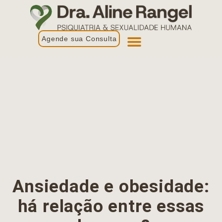
Agende sua Consulta
Primeira Consulta
Profissionais de Saúde
Ansiedade e obesidade:
há relação entre essas