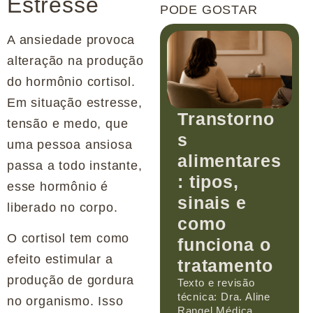
Estresse
PODE GOSTAR
A ansiedade provoca
alteração na produção
do hormônio cortisol.
Em situação estresse,
Transtorno
tensão e medo, que
s
uma pessoa ansiosa
alimentares
passa a todo instante,
: tipos,
esse hormônio é
sinais e
liberado no corpo.
como
O cortisol tem como
funciona o
efeito estimular a
tratamento
produção de gordura
Texto e revisão
técnica: Dra. Aline
no organismo. Isso
Rangel Médica