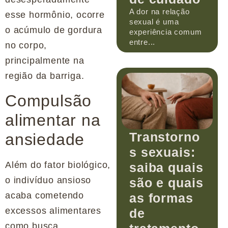
A dor na relação
esse hormônio, ocorre
sexual é uma
o acúmulo de gordura
experiência comum
entre...
no corpo,
principalmente na
região da barriga.
Compulsão
alimentar na
Transtorno
ansiedade
s sexuais:
Além do fator biológico,
saiba quais
o indivíduo ansioso
são e quais
acaba cometendo
as formas
excessos alimentares
de
como busca