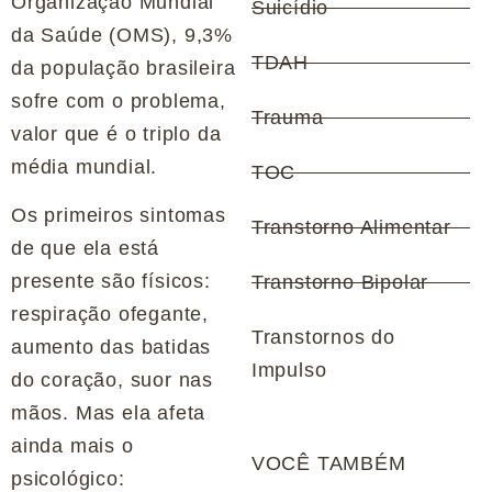
Organização Mundial
Suicídio
da Saúde (OMS), 9,3%
TDAH
da população brasileira
sofre com o problema,
Trauma
valor que é o triplo da
média mundial.
TOC
Os primeiros sintomas
Transtorno Alimentar
de que ela está
presente são físicos:
Transtorno Bipolar
respiração ofegante,
Transtornos do
aumento das batidas
Impulso
do coração, suor nas
mãos. Mas ela afeta
ainda mais o
VOCÊ TAMBÉM
psicológico: