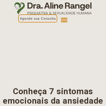
Agende sua Consulta
Primeira Consulta
Profissionais de Saúde
Conheça 7 sintomas
emocionais da ansiedade