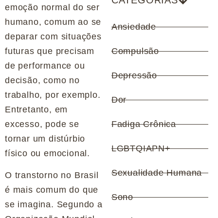
CATEGORIAS
emoção normal do ser
humano, comum ao se
Ansiedade
deparar com situações
futuras que precisam
Compulsão
de performance ou
Depressão
decisão, como no
trabalho, por exemplo.
Dor
Entretanto, em
excesso, pode se
Fadiga Crônica
tornar um distúrbio
LGBTQIAPN+
físico ou emocional.
Sexualidade Humana
O transtorno no Brasil
é mais comum do que
Sono
se imagina. Segundo a