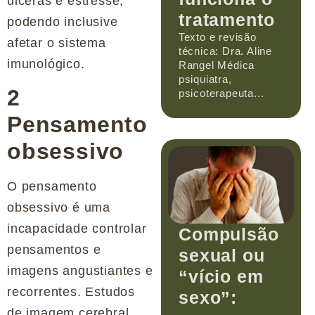
úlceras e estresse,
tratamento
podendo inclusive
Texto e revisão
afetar o sistema
técnica: Dra. Aline
imunológico.
Rangel Médica
psiquiatra,
2
psicoterapeuta...
Pensamento
obsessivo
O pensamento
obsessivo é uma
incapacidade controlar
Compulsão
pensamentos e
sexual ou
imagens angustiantes e
“vício em
recorrentes. Estudos
sexo”:
de imagem cerebral