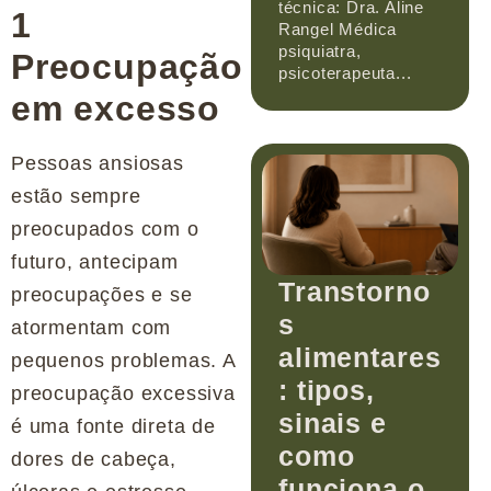
técnica: Dra. Aline
1
Rangel Médica
psiquiatra,
Preocupação
psicoterapeuta...
em excesso
Pessoas ansiosas
estão sempre
preocupados com o
futuro, antecipam
Transtorno
preocupações e se
s
atormentam com
alimentares
pequenos problemas. A
: tipos,
preocupação excessiva
sinais e
é uma fonte direta de
como
dores de cabeça,
funciona o