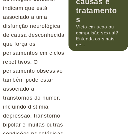
causas e
indicam que está
tratamento
associado a uma
s
disfunção neurológica
Vício em sexo ou
compulsão sexual?
de causa desconhecida
Entenda os sinais
que força os
de...
pensamentos em ciclos
repetitivos. O
pensamento obsessivo
também pode estar
associado a
transtornos do humor,
incluindo distimia,
depressão, transtorno
bipolar e muitas outras
condições psicológicas.