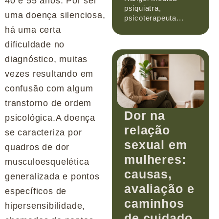
40 e 55 anos. Por ser
psiquiatra,
uma doença silenciosa,
psicoterapeuta...
há uma certa
dificuldade no
diagnóstico, muitas
vezes resultando em
confusão com algum
transtorno de ordem
Dor na
psicológica.A doença
relação
se caracteriza por
sexual em
quadros de dor
mulheres:
musculoesquelética
causas,
generalizada e pontos
avaliação e
específicos de
caminhos
hipersensibilidade,
de cuidado