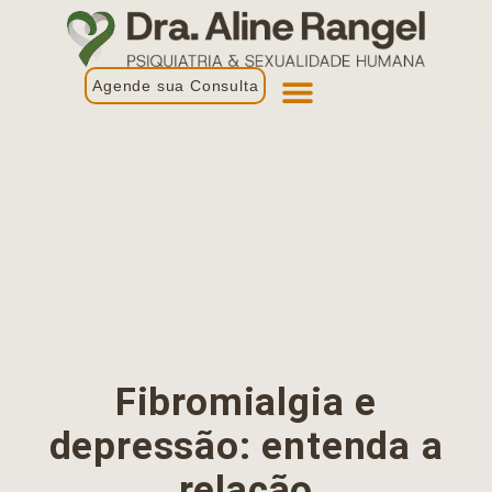
Agende sua Consulta
Primeira Consulta
Profissionais de Saúde
Fibromialgia e
depressão: entenda a
relação