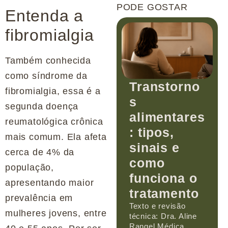
PODE GOSTAR
Entenda a
fibromialgia
Também conhecida
como síndrome da
Transtorno
fibromialgia, essa é a
s
segunda doença
alimentares
reumatológica crônica
: tipos,
mais comum. Ela afeta
sinais e
cerca de 4% da
como
população,
funciona o
apresentando maior
tratamento
prevalência em
Texto e revisão
mulheres jovens, entre
técnica: Dra. Aline
Rangel Médica