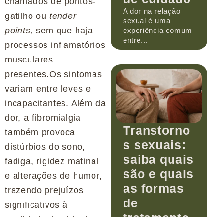
chamados de pontos-
A dor na relação
gatilho ou
tender
sexual é uma
points,
sem que haja
experiência comum
entre...
processos inflamatórios
musculares
presentes.Os sintomas
variam entre leves e
incapacitantes. Além da
dor, a fibromialgia
Transtorno
também provoca
s sexuais:
distúrbios do sono,
saiba quais
fadiga, rigidez matinal
são e quais
e alterações de humor,
as formas
trazendo prejuízos
de
significativos à