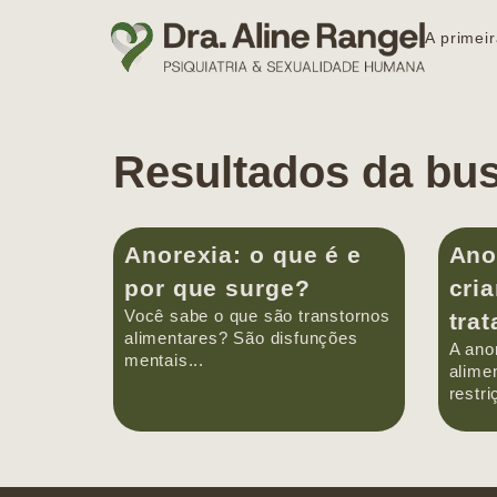
A primeir
Resultados da bu
Anorexia: o que é e
Ano
por que surge?
cri
Você sabe o que são transtornos
tra
alimentares? São disfunções
A ano
mentais...
alime
restri