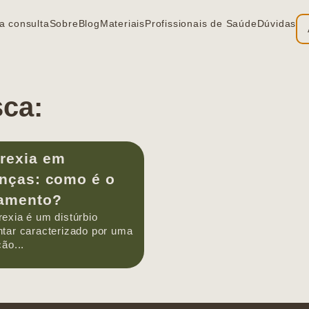
a consulta
Sobre
Blog
Materiais
Profissionais de Saúde
Dúvidas
sca:
rexia em
anças: como é o
tamento?
rexia é um distúrbio
ntar caracterizado por uma
ção...