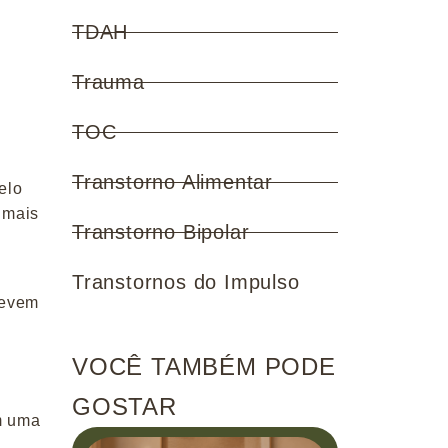
TDAH
Trauma
TOC
Transtorno Alimentar
elo
 mais
Transtorno Bipolar
Transtornos do Impulso
devem
VOCÊ TAMBÉM PODE
GOSTAR
m uma