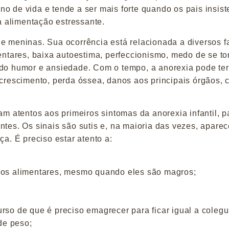
no de vida e tende a ser mais forte quando os pais insis
 alimentação estressante.
e meninas. Sua ocorrência está relacionada a diversos f
mentares, baixa autoestima, perfeccionismo, medo de se to
 do humor e ansiedade. Com o tempo, a anorexia pode ter
 crescimento, perda óssea, danos aos principais órgãos,
am atentos aos primeiros sintomas da anorexia infantil, p
ntes. Os sinais são sutis e, na maioria das vezes, apare
ça. É preciso estar atento a:
upos alimentares, mesmo quando eles são magros;
rso de que é preciso emagrecer para ficar igual a colegu
de peso;