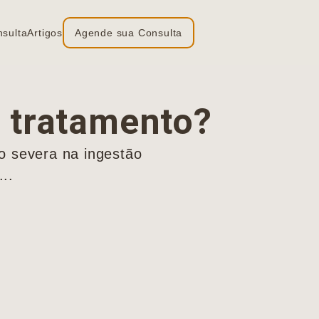
nsulta
Artigos
Agende sua Consulta
 tratamento?
ão severa na ingestão
..