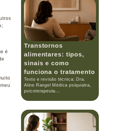
utros
o;
Transtornos
ue é
alimentares: tipos,
de
sinais e como
funciona o tratamento
muito
Texto e revisão técnica: Dra.
Aline Rangel Médica psiquiatra,
o meu
psicoterapeuta...