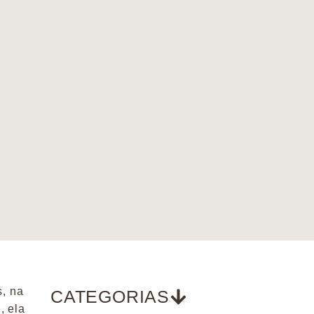
s, na
CATEGORIAS
, ela