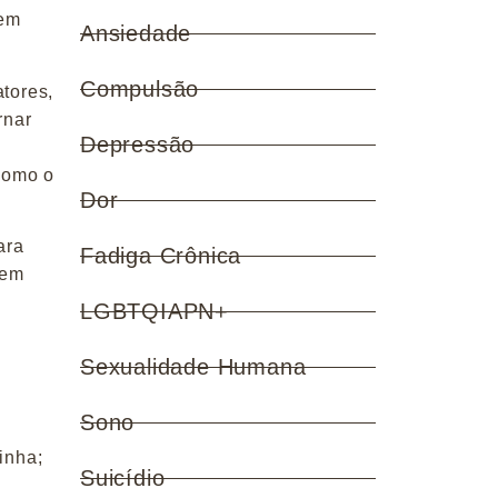
tem
Ansiedade
Compulsão
atores,
rnar
Depressão
 como o
Dor
ara
Fadiga Crônica
cem
LGBTQIAPN+
Sexualidade Humana
Sono
inha;
Suicídio