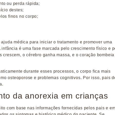
to ou perda rápida;
ício destes;
los finos no corpo;
r ajuda médica para iniciar o tratamento e promover uma
A infância é uma fase marcada
pelo crescimento físico e p
os crescem, o cérebro ganha massa, e o coração bombeia
asticamente durante esses processos, o corpo fica mais
 como osteoporose e problemas cognitivos. Por isso, pais 
a.
nto da anorexia em crianças
eito com base nas informações fornecidas pelos pais e e
dos os sintomas e histórico médico do paciente. Se