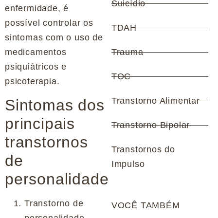
Suicídio
enfermidade, é
possível controlar os
TDAH
sintomas com o uso de
medicamentos
Trauma
psiquiátricos e
TOC
psicoterapia.
Transtorno Alimentar
Sintomas dos
principais
Transtorno Bipolar
transtornos
Transtornos do
de
Impulso
personalidade
Transtorno de
VOCÊ TAMBÉM
personalidade