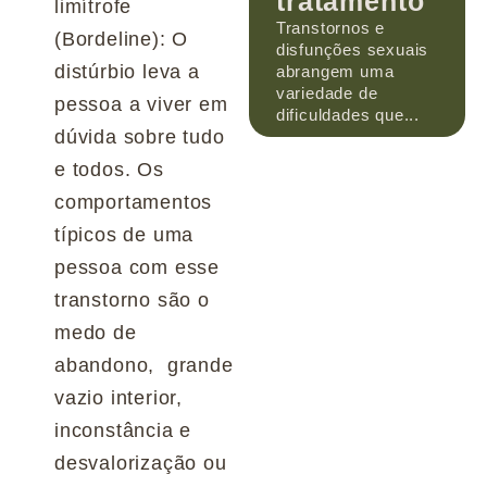
tratamento
limítrofe
Transtornos e
(Bordeline): O
disfunções sexuais
distúrbio leva a
abrangem uma
variedade de
pessoa a viver em
dificuldades que...
dúvida sobre tudo
e todos. Os
comportamentos
típicos de uma
pessoa com esse
transtorno são o
medo de
abandono, grande
vazio interior,
inconstância e
desvalorização ou