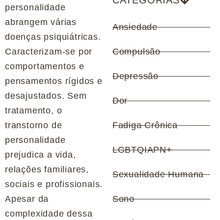
CATEGORIAS
personalidade
abrangem várias
Ansiedade
doenças psiquiátricas.
Caracterizam-se por
Compulsão
comportamentos e
Depressão
pensamentos rígidos e
desajustados. Sem
Dor
tratamento, o
transtorno de
Fadiga Crônica
personalidade
LGBTQIAPN+
prejudica a vida,
relações familiares,
Sexualidade Humana
sociais e profissionais.
Apesar da
Sono
complexidade dessa