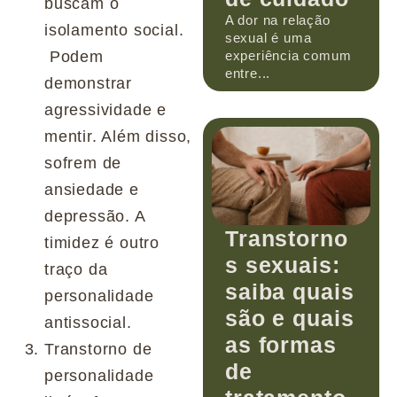
buscam o
A dor na relação
isolamento social.
sexual é uma
Podem
experiência comum
entre...
demonstrar
agressividade e
mentir. Além disso,
sofrem de
ansiedade e
depressão. A
Transtorno
timidez é outro
s sexuais:
traço da
saiba quais
personalidade
são e quais
antissocial.
as formas
Transtorno de
de
personalidade