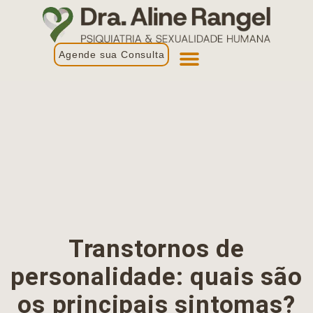
Agende sua Consulta
Primeira Consulta
Profissionais de Saúde
Transtornos de
personalidade: quais são
os principais sintomas?