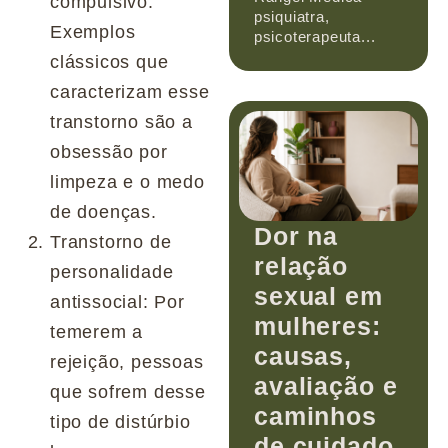
compulsivo.
psiquiatra,
Exemplos
psicoterapeuta...
clássicos que
caracterizam esse
transtorno são a
obsessão por
limpeza e o medo
de doenças.
Dor na
Transtorno de
relação
personalidade
sexual em
antissocial: Por
mulheres:
temerem a
causas,
rejeição, pessoas
avaliação e
que sofrem desse
caminhos
tipo de distúrbio
de cuidado