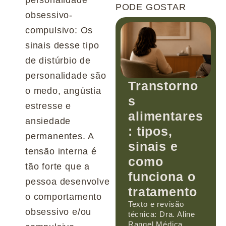
PODE GOSTAR
obsessivo-
compulsivo: Os
sinais desse tipo
de distúrbio de
personalidade são
Transtorno
o medo, angústia
s
estresse e
alimentares
ansiedade
: tipos,
permanentes. A
sinais e
tensão interna é
como
tão forte que a
funciona o
pessoa desenvolve
tratamento
o comportamento
Texto e revisão
obsessivo e/ou
técnica: Dra. Aline
Rangel Médica